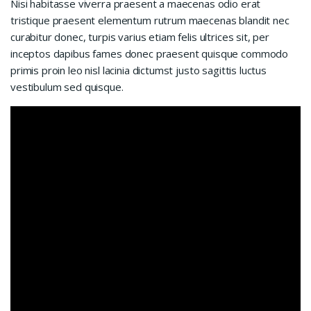
Nisi habitasse viverra praesent a maecenas odio erat
tristique praesent elementum rutrum maecenas blandit nec
curabitur donec, turpis varius etiam felis ultrices sit, per
inceptos dapibus fames donec praesent quisque commodo
primis proin leo nisl lacinia dictumst justo sagittis luctus
vestibulum sed quisque.