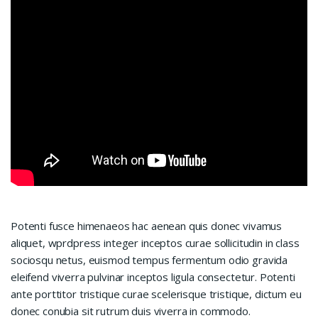
Potenti fusce himenaeos hac aenean quis donec vivamus
aliquet, wprdpress integer inceptos curae sollicitudin in class
sociosqu netus, euismod tempus fermentum odio gravida
eleifend viverra pulvinar inceptos ligula consectetur. Potenti
ante porttitor tristique curae scelerisque tristique, dictum eu
donec conubia sit rutrum duis viverra in commodo.