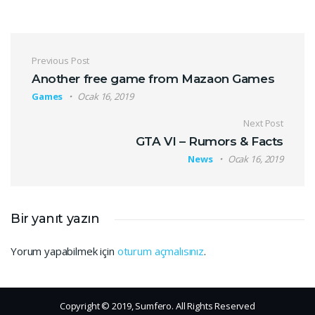
Yazı gezinmesi
Previous Post
Another free game from Mazaon Games
Games
Ocak 16, 2019
Next Post
GTA VI – Rumors & Facts
News
Ocak 16, 2019
Bir yanıt yazın
Yorum yapabilmek için
oturum açmalısınız
.
Copyright © 2019, Sumfero. All Rights Reserved