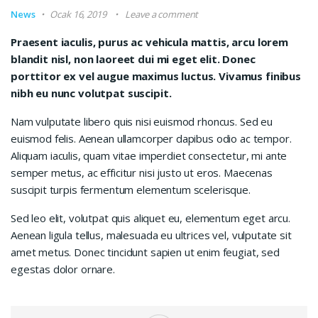
News
Ocak 16, 2019
Leave a comment
Praesent iaculis, purus ac vehicula mattis, arcu lorem
blandit nisl, non laoreet dui mi eget elit. Donec
porttitor ex vel augue maximus luctus. Vivamus finibus
nibh eu nunc volutpat suscipit.
Nam vulputate libero quis nisi euismod rhoncus. Sed eu
euismod felis. Aenean ullamcorper dapibus odio ac tempor.
Aliquam iaculis, quam vitae imperdiet consectetur, mi ante
semper metus, ac efficitur nisi justo ut eros. Maecenas
suscipit turpis fermentum elementum scelerisque.
Sed leo elit, volutpat quis aliquet eu, elementum eget arcu.
Aenean ligula tellus, malesuada eu ultrices vel, vulputate sit
amet metus. Donec tincidunt sapien ut enim feugiat, sed
egestas dolor ornare.