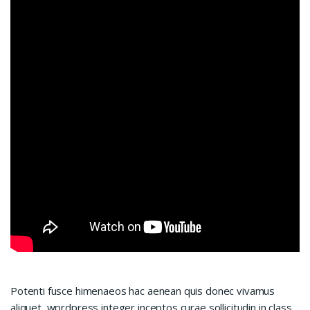
Potenti fusce himenaeos hac aenean quis donec vivamus
aliquet, wprdpress integer inceptos curae sollicitudin in class