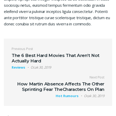
sociosqu netus, euismod tempus fermentum odio gravida
eleifend viverra pulvinar inceptos ligula consectetur. Potenti
ante porttitor tristique curae scelerisque tristique, dictum eu
donec conubia sit rutrum duis viverra in commodo.
Yazı gezinmesi
Previous Post
The 6 Best Hard Movies That Aren’t Not
Actually Hard
Reviews
Ocak 30, 2019
Next Post
How Martin Absence Affects The Other
Sprinting Fear TheCharacters On Plan
Hot Rumours
Ocak 30, 2019