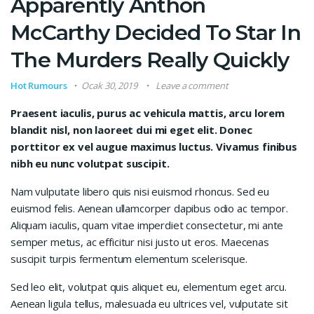
Apparently Anthon
McCarthy Decided To Star In
The Murders Really Quickly
Hot Rumours
Ocak 30, 2019
Leave a comment
Praesent iaculis, purus ac vehicula mattis, arcu lorem
blandit nisl, non laoreet dui mi eget elit. Donec
porttitor ex vel augue maximus luctus. Vivamus finibus
nibh eu nunc volutpat suscipit.
Nam vulputate libero quis nisi euismod rhoncus. Sed eu
euismod felis. Aenean ullamcorper dapibus odio ac tempor.
Aliquam iaculis, quam vitae imperdiet consectetur, mi ante
semper metus, ac efficitur nisi justo ut eros. Maecenas
suscipit turpis fermentum elementum scelerisque.
Sed leo elit, volutpat quis aliquet eu, elementum eget arcu.
Aenean ligula tellus, malesuada eu ultrices vel, vulputate sit