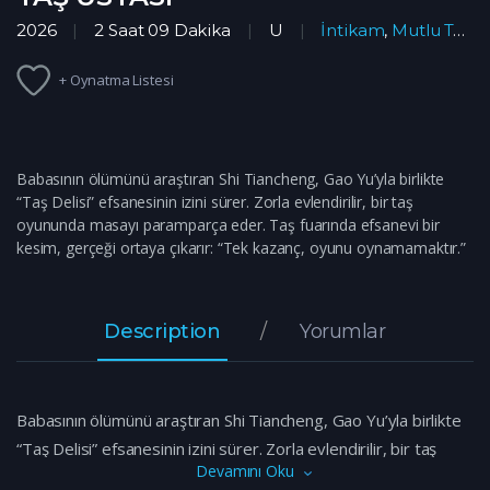
2026
2 Saat 09 Dakika
U
İntikam
,
Mutlu Tesadüf
+ Oynatma Listesi
Babasının ölümünü araştıran Shi Tiancheng, Gao Yu’yla birlikte
“Taş Delisi” efsanesinin izini sürer. Zorla evlendirilir, bir taş
oyununda masayı paramparça eder. Taş fuarında efsanevi bir
kesim, gerçeği ortaya çıkarır: “Tek kazanç, oyunu oynamamaktır.”
Description
Yorumlar
Babasının ölümünü araştıran Shi Tiancheng, Gao Yu’yla birlikte
“Taş Delisi” efsanesinin izini sürer. Zorla evlendirilir, bir taş
Devamını Oku
oyununda masayı paramparça eder. Taş fuarında efsanevi bir