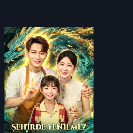
olmadan anne-kızı süperinsan yapar ve komik bir kaos başlar.