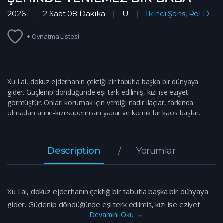
2026
2 Saat 08 Dakika
U
İkinci Şans
,
Rol Değişimi
+ Oynatma Listesi
Xu Lai, dokuz ejderhanın çektiği bir tabutla başka bir dünyaya
gider. Güçlenip döndüğünde eşi terk edilmiş, kızı ise eziyet
görmüştür. Onları korumak için verdiği nadir ilaçlar, farkında
olmadan anne-kızı süperinsan yapar ve komik bir kaos başlar.
Description
Yorumlar
Xu Lai, dokuz ejderhanın çektiği bir tabutla başka bir dünyaya
gider. Güçlenip döndüğünde eşi terk edilmiş, kızı ise eziyet
Devamını Oku
görmüştür. Onları korumak için verdiği nadir ilaçlar, farkında